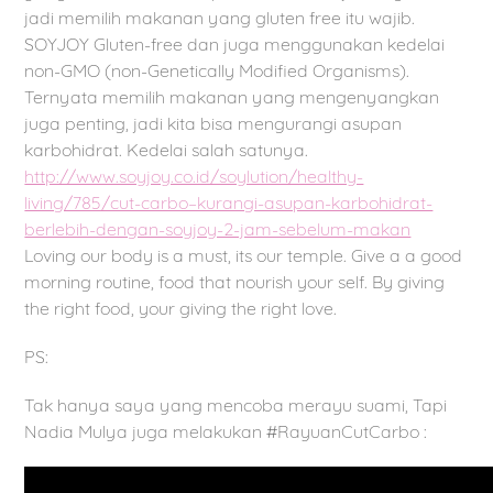
jadi memilih makanan yang gluten free itu wajib.
SOYJOY Gluten-free dan juga menggunakan kedelai
non-GMO (non-Genetically Modified Organisms).
Ternyata memilih makanan yang mengenyangkan
juga penting, jadi kita bisa mengurangi asupan
karbohidrat. Kedelai salah satunya.
http://www.soyjoy.co.id/soylution/healthy-
living/785/cut-carbo–kurangi-asupan-karbohidrat-
berlebih-dengan-soyjoy-2-jam-sebelum-makan
Loving our body is a must, its our temple. Give a a good
morning routine, food that nourish your self. By giving
the right food, your giving the right love.
PS:
Tak hanya saya yang mencoba merayu suami, Tapi
Nadia Mulya juga melakukan #RayuanCutCarbo :