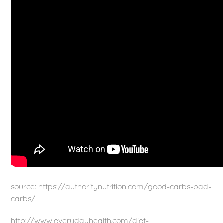
source: https://authoritynutrition.com/good-carbs-bad-
carbs/
http://www.everydayhealth.com/diet-