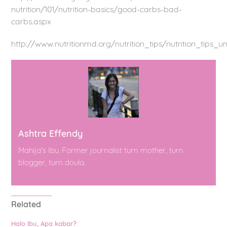
nutrition/101/nutrition-basics/good-carbs-bad-
carbs.aspx
http://www.nutritionmd.org/nutrition_tips/nutrition_tips
Ashtra Effendy
Mahija's Ibu. Former journalist turn mother, turn
blogger, turn doula.
Related
Halo Ibu, Apa kabar?