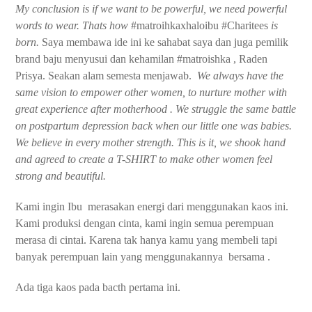
My conclusion is if we want to be powerful, we need powerful
words to wear. Thats how
#matroihkaxhaloibu #Charitees
is
born.
Saya membawa ide ini ke sahabat saya dan juga pemilik
brand baju menyusui dan kehamilan #matroishka , Raden
Prisya. Seakan alam semesta menjawab.
We always have the
same vision to empower other women, to nurture mother with
great experience after motherhood . We struggle the same battle
on postpartum depression back when our little one was babies.
We believe in every mother strength. This is it, we shook hand
and agreed to create a T-SHIRT to make other women feel
strong and beautiful.
Kami ingin Ibu
merasakan energi dari menggunakan kaos ini.
Kami produksi dengan cinta, kami ingin semua perempuan
merasa di cintai. Karena tak hanya kamu yang membeli tapi
banyak perempuan lain yang menggunakannya
bersama .
Ada tiga kaos pada bacth pertama ini.