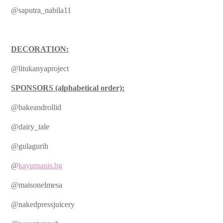
@saputra_nabila11
DECORATION:
@litukanyaproject
SPONSORS (alphabetical order):
@bakeandrollid
@dairy_tale
@gulagurih
@
kayumanis.bg
@maisonelmesa
@nakedpressjuicery