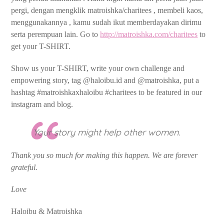
pergi, dengan mengklik matroishka/charitees , membeli kaos,
menggunakannya , kamu sudah ikut memberdayakan dirimu
serta perempuan lain. Go to
http://matroishka.com/charitees
to
get your T-SHIRT.
Show us your T-SHIRT, write your own challenge and
empowering story, tag @haloibu.id and @matroishka, put a
hashtag #matroishkaxhaloibu #charitees to be featured in our
instagram and blog.
Your story might help other women.
Thank you so much for making this happen. We are forever
grateful.
Love
Haloibu & Matroishka