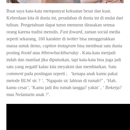
Buat saya kata-kata mempunyai kekuatan besar dan kuat.
Keberdaan kita di dunia ini, peradaban di dunia ini di mulai dari
tulisan. Pengetahuan dapat turun menurun dirasakan semua
orang karena tradisi menulis.
Fast foward
, zaman social media
seperti sekarang, 160 karakter di
twitter
bisa menggerakkan
massa untuk demo,
caption instagram
bisa membuat satu dunia
posting
#ootd
atau
#throwbackthursday
. Kata-kata menjadi
indah dan manfaat jika diputuskan, tapi kata-kata bisa juga jadi
satu yang negatif kalau kita meyakini dan membiarkan. Satu
comment
pada postingan seperti ;
‘kenapa anak kamu pakai
metode BLW sic ? ‘, ‘Ngapain sic lahiran di rumah?’ , ‘Hah.
kamu cesar’, ‘Kamu jadi ibu rumah tangga? yakin’ , ‘ Bekerja?
mau Nelantarin anak ?’.