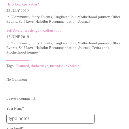
Halo Ibu, Apa kabar?
22 JULY 2019
In "
Community Story
,
Events
,
Lingkaran Ibu
,
Motherhood journey
,
Other
Events
,
Self Love
,
Haloibu Recommendation
,
Journal
"
Self Awareness dengan Rollerskool
12 JUNE 2019
In "
Community Story
,
Events
,
Lingkaran Ibu
,
Motherhood journey
,
Other
Events
,
Self Love
,
Haloibu Recommendation
,
Journal
,
Cerita anak
,
Motherhood journey
"
Tags:
Featured
,
ibuberdaya
,
matroishkaxhaloibu
No Comment
Leave a comment!
Your Name*
Your Email*