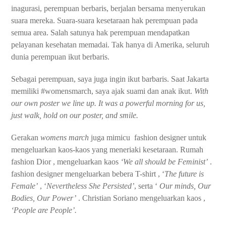
inagurasi, perempuan berbaris, berjalan bersama menyerukan
suara mereka. Suara-suara kesetaraan hak perempuan pada
semua area. Salah satunya hak perempuan mendapatkan
pelayanan kesehatan memadai. Tak hanya di Amerika, seluruh
dunia perempuan ikut berbaris.
Sebagai perempuan, saya juga ingin ikut barbaris. Saat Jakarta
memiliki #womensmarch, saya ajak suami dan anak ikut.
With
our own poster we line up. It was a powerful morning for us,
just walk, hold on our poster, and smile.
Gerakan
womens march
juga mimicu
fashion designer untuk
mengeluarkan kaos-kaos yang meneriaki kesetaraan. Rumah
fashion Dior , mengeluarkan kaos
‘We all should be Feminist’
.
fashion designer mengeluarkan bebera T-shirt , ‘
The future is
Female’
, ‘
Nevertheless She Persisted’
, serta ‘
Our minds, Our
Bodies, Our Power’
. Christian Soriano mengeluarkan kaos ,
‘People are People’.