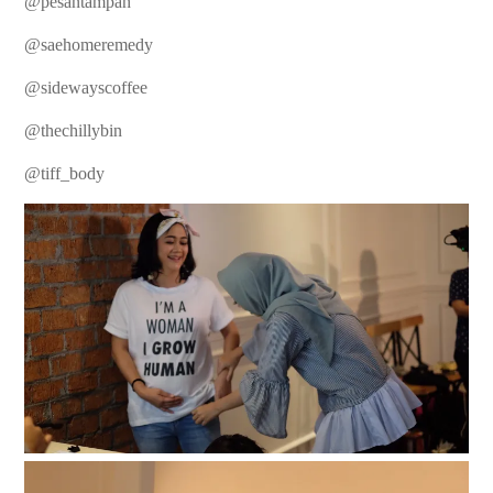
@pesantampah
@saehomeremedy
@sidewayscoffee
@thechillybin
@tiff_body