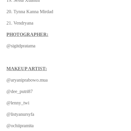
19. Sessa Xuanthi
20. Tynna Kanna Mirdad
21. Vendryana
PHOTOGRAPHER:
@sigitdpratama
MAKEUP ARTIST:
@aryaniprabowo.mua
@dee_putri87
@lenny_twi
@listyanursyfa
@ochiipramita