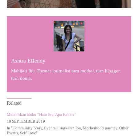
Ashtra Effendy
Mahija's Ibu. Former journalist turn mother, turn blogger,
turn doula.
Related
Melahirkan Buku “Halo Ibu, Apa Kabar?”
10 SEPTEMBER 2019
In "
Community Story
,
Events
,
Lingkaran Ibu
,
Motherhood journey
,
Other
Events
,
Self Love
"