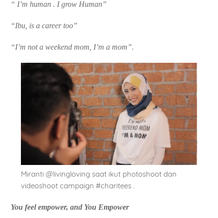
“ I’m human . I grow Human”
“Ibu, is a career too”
“I’m not a weekend mom, I’m a mom”.
Miranti @livingloving saat ikut photoshoot dan
videoshoot campaign #charitees .
You feel empower, and You Empower