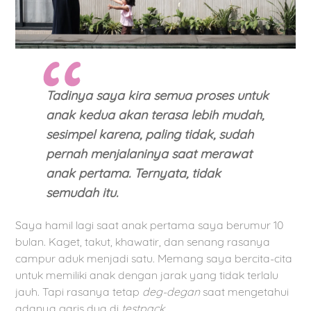
Tadinya saya kira semua proses untuk
anak kedua akan terasa lebih mudah,
sesimpel karena, paling tidak, sudah
pernah menjalaninya saat merawat
anak pertama. Ternyata, tidak
semudah itu.
Saya hamil lagi saat anak pertama saya berumur 10
bulan. Kaget, takut, khawatir, dan senang rasanya
campur aduk menjadi satu. Memang saya bercita-cita
untuk memiliki anak dengan jarak yang tidak terlalu
jauh. Tapi rasanya tetap
deg-degan
saat mengetahui
adanya garis dua di
testpack
.