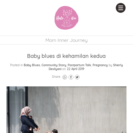
Mom Inner Journey
Baby blues di kehamilan kedua
Posted in
Baby Blues
,
Community Story
,
Postpartum Talk
,
Pregnancy
by
Shierly
Desliyani
on
22 April 2019
Share: