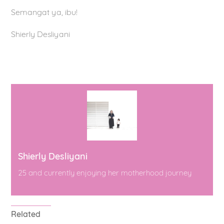
Semangat ya, ibu!
Shierly Desliyani
Shierly Desliyani
25 and currently enjoying her motherhood journey
Related