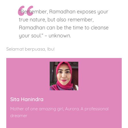
“Remember, Ramadhan exposes your
true nature, but also remember,
Ramadhan can be the time to cleanse
your soul.” – unknown.
Selamat berpuasa, Ibu!
Sita Hanindra
Mother of one amazing girl, Aurora. A professional
dreamer