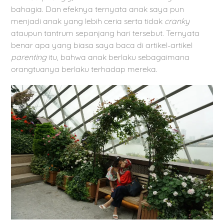
bahagia. Dan efeknya ternyata anak saya pun
menjadi anak yang lebih ceria serta tidak
cranky
ataupun tantrum sepanjang hari tersebut. Ternyata
benar apa yang biasa saya baca di artikel-artikel
parenting
itu, bahwa anak berlaku sebagaimana
orangtuanya berlaku terhadap mereka.