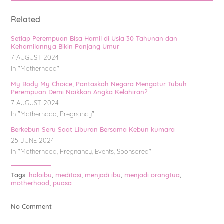
Related
Setiap Perempuan Bisa Hamil di Usia 30 Tahunan dan
Kehamilannya Bikin Panjang Umur
7 AUGUST 2024
In "
Motherhood
"
My Body My Choice, Pantaskah Negara Mengatur Tubuh
Perempuan Demi Naikkan Angka Kelahiran?
7 AUGUST 2024
In "
Motherhood
,
Pregnancy
"
Berkebun Seru Saat Liburan Bersama Kebun kumara
25 JUNE 2024
In "
Motherhood
,
Pregnancy
,
Events
,
Sponsored
"
Tags:
haloibu
,
meditasi
,
menjadi ibu
,
menjadi orangtua
,
motherhood
,
puasa
No Comment