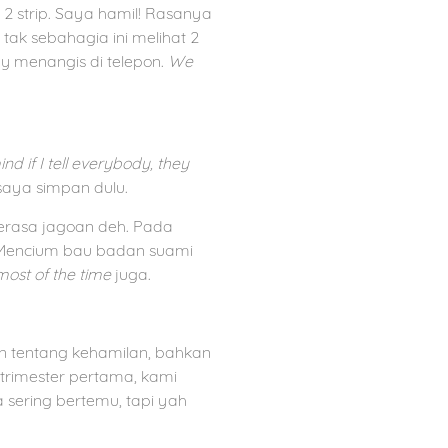
 2 strip. Saya hamil! Rasanya
tak sebahagia ini melihat 2
 menangis di telepon.
We
nd if I tell everybody, they
 saya simpan dulu.
erasa jagoan deh. Pada
 Mencium bau badan suami
ost of the time
juga.
kan tentang kehamilan, bahkan
trimester pertama, kami
sering bertemu, tapi yah