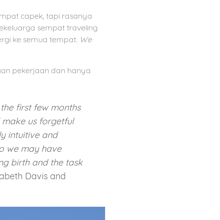
empat capek, tapi rasanya
sekeluarga sempat traveling
ergi ke semua tempat.
We
ngan pekerjaan dan hanya
 the first few months
 make us forgetful
y intuitive and
 so we may have
ng birth and the task
zabeth Davis and