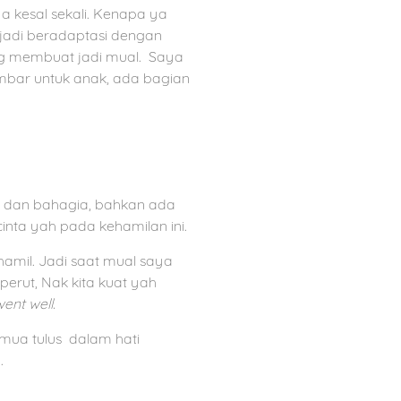
a kesal sekali. Kenapa ya
jadi beradaptasi dengan
ang membuat jadi mual.
Saya
mbar untuk anak, ada bagian
 dan bahagia, bahkan ada
inta yah pada kehamilan ini.
hamil. Jadi saat mual saya
rut, Nak kita kuat yah
ent well.
mua tulus
dalam hati
.