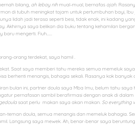
pernah bilang,
ah lebay
nih
mual-mual, bernafas
ajah
. Rasany
mon di tubuh meningkat tajam untuk pertumbuhan bayi, Ibu 
unya lidah jadi terasa seperti besi, tidak enak, ini kadang y
. Akhirnya saya belikan dia buku tentang kehamilan berga
y baru mengerti. Fiuh……
ang-orang terdekat, saya hamil .
dekat. Saat saya memberi tahu mereka semua memeluk saya
isa berhenti menangis, bahagia sekali. Rasanya kok banyak c
an bulan ini, partner doula saya Mba Imu, belum tahu saya 
ur pernafasan sambil berafirmasi dengan anak di dalam pe
gedoula
saat perlu makan saya akan makan.
So everything w
an-teman doula, semua menangis dan memeluk bahagia. Se
mil. Langsung saya mewek. Ah, benar-benar saya beruntung