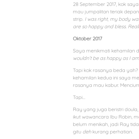
28 September 2017, kok saya
mau jumpalitan teriak depan 
strip.
I was right, my body was
are so happy and bless. Reall
Oktober 2017
Saya menikmati kehamilan 
wouldn’t be as happy as I am
Tapi kok rasanya beda yah?
kehamilan kedua ini saya m
rasanya mau kabur. Mencium 
Tapi…
Ray yang juga beristri doula
ikut wawancara Ibu Robin, m
belum menikah, jadi Ray tid
gitu
deh
kurang perhatian.