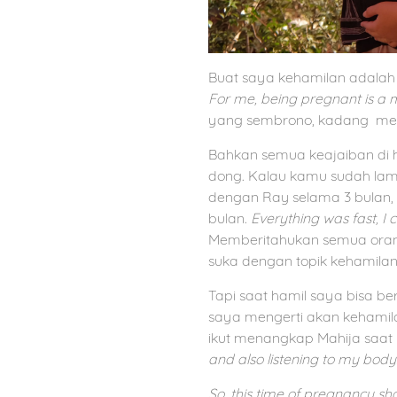
Buat saya kehamilan adalah 
For me,
being pregnant is a m
yang sembrono, kadang meled
Bahkan semua keajaiban di h
dong. Kalau kamu sudah lama
dengan Ray selama 3 bulan,
bulan.
Everything was fast, I 
Memberitahukan semua orang
suka dengan topik kehamilan
Tapi saat hamil saya bisa b
saya mengerti akan kehamila
ikut menangkap Mahija saat l
and also listening to my body
So, this time of pregnancy sh