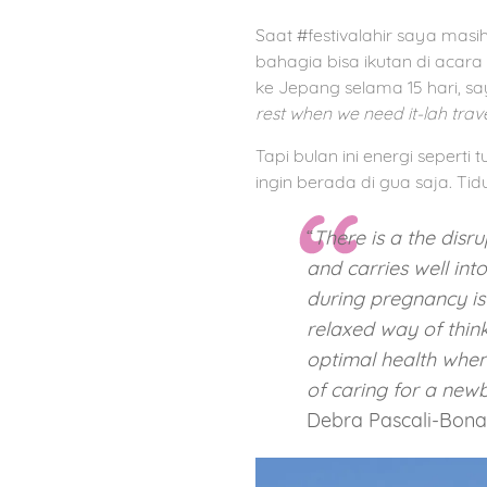
Saat #festivalahir saya mas
bahagia bisa ikutan di acara
ke Jepang selama 15 hari, s
rest when we need it-lah trav
Tapi bulan ini energi seper
ingin berada di gua saja. Ti
“
There is a the disr
and carries well in
during pregnancy is 
relaxed way of thin
optimal health when 
of caring for a newb
Debra Pascali-Bona