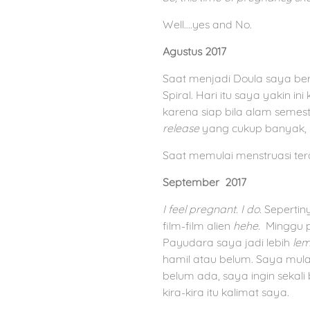
Well….yes and No.
Agustus 2017
Saat menjadi Doula saya ber
Spiral. Hari itu saya yakin 
karena siap bila alam semes
release
yang cukup banyak, b
Saat memulai menstruasi tera
September
2017
I feel pregnant. I do.
Sepertiny
film-film alien
hehe.
Minggu 
Payudara saya jadi lebih
lem
hamil atau belum. Saya mul
belum ada, saya ingin sekali
kira-kira itu kalimat saya.