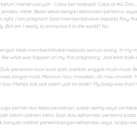
 belum menstruasi yah.
Coba beli t
estpack.
Coba di tes. Dan…
jendela. Hehe. Beda sekali dengan kehamilan pertama, saya 
 right, I am pregnant.
Saat memberitahukan kepada Ray, Ray
y. But am I ready to announce it to the world? No.
dengan tidak memberitahukan kepada semua orang.
In my mi
 like what was happen on my first pregnancy.
Jadi lebih baik
 Dulu perasaan kuat-kuat ajah, bahkan enggak mual-mual. B
erasa sangat mual. Mencium bau masakan, ah mau muntah.
bau Mahija, kok jadi asem yah ini anak?
My body was tired m
, juga pernah ikut kelas persalinan, sudah sering saya cerita
asih belum paham betul. Saat dulu kehamilan pertama pada 
ak banyak melihat perkembangan kehamilan saya. Walau kita 