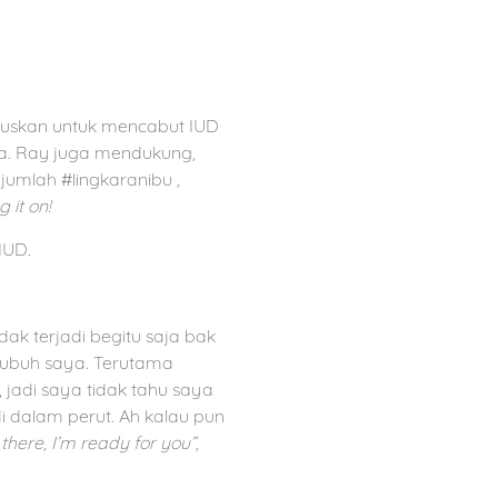
utuskan untuk mencabut IUD
aya. Ray juga mendukung,
ejumlah #lingkaranibu
,
 it on!
IUD.
ak terjadi begitu saja bak
ubuh saya. Terutama
 jadi saya tidak tahu saya
 dalam perut. Ah kalau pun
 there, I’m ready for you”,