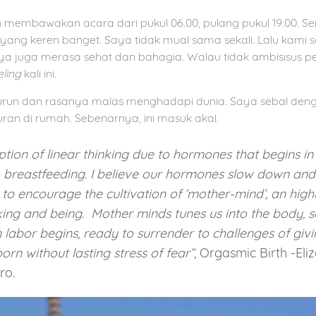
ih membawakan acara dari pukul 06.00, pulang pukul 19.00. S
 yang keren banget. Saya tidak mual sama sekali. Lalu kami 
aya juga merasa sehat dan bahagia. Walau tidak ambisisus p
eling
kali ini.
ti turun dan rasanya malas menghadapi dunia. Saya sebal de
duran di rumah. Sebenarnya, ini masuk akal.
uption of linear thinking due to hormones that begins in
to breastfeeding. I believe our hormones slow down and
to encourage the cultivation of ‘mother-mind’, an highl
king and being.
Mother minds tunes us into the body,
labor begins, ready to surrender to challenges of givi
orn without lasting stress of fear”,
Orgasmic Birth -Eli
ro.