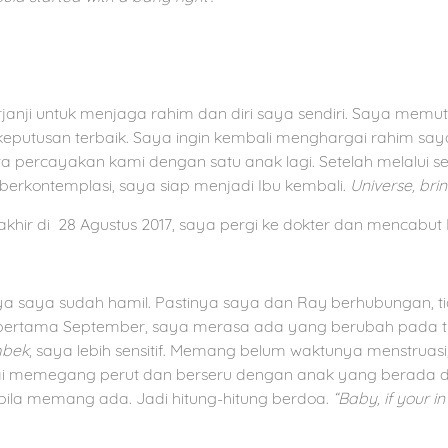
janji untuk menjaga rahim dan diri saya sendiri. Saya mem
ini keputusan terbaik. Saya ingin kembali menghargai rahim s
ta percayakan kami dengan satu anak lagi. Setelah melalui s
erkontemplasi, saya siap menjadi Ibu kembali.
Universe, bring
khir di 28 Agustus 2017, saya pergi ke dokter dan mencabut 
a saya sudah hamil. Pastinya saya dan Ray berhubungan, tid
pertama September, saya merasa ada yang berubah pada t
bek
, saya lebih sensitif. Memang belum waktunya menstruasi,
ai memegang perut dan berseru dengan anak yang berada di
 bila memang ada. Jadi hitung-hitung berdoa.
“Baby, if your in