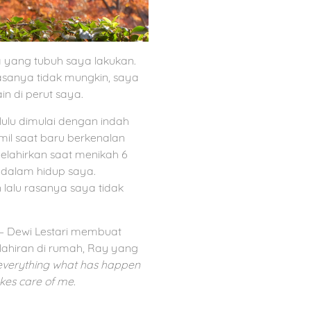
a yang tubuh saya lakukan.
sanya tidak mungkin, saya
n di perut saya.
lulu dimulai dengan indah
mil saat baru berkenalan
elahirkan saat menikah 6
 dalam hidup saya.
lalu rasanya saya tidak
 – Dewi Lestari membuat
lahiran di rumah, Ray yang
t everything what has happen
kes care of me.