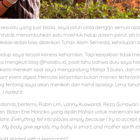
sesuatu yang luar biasa, saya jatuh cinta dengan semua ap
iracle,
menumbuhkan satu makhluk hidup dalam perut, ah ra
ak-ledak bisa diberikan Tuhan Alam Semesta, kehidupan lai
idup saya terjadi karena kehamilan. Tapi keajaiban tidak me
 mengikuti blog @haloibu.id, pasti tahu bahwa dulu saya ha
 kami menikah saat saya mengandung Mahija 3 bulan, dan m
cant event digest.
Memulai kehamilan bukan momen terfavorit
 tentang saya akan menikah dan hamil apalagi. Lima tahun 
.
I hated it.
erdamai, bertemu Robin Lim, Lanny Kuswandi, Reza Gunawan
n. Bidan Erie Marjoko yang dipilih Mahija untuk menemani ke
ahir.
Everything fell into places simply because I try to accep
. My body give signals, my baby is smart, and mother earth ta
ould started with a bang right?