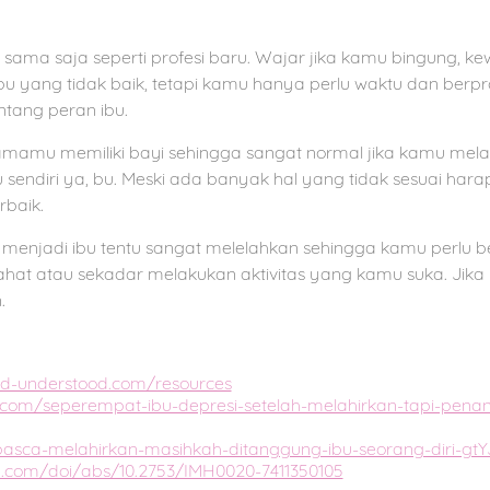
 sama saja seperti profesi baru. Wajar jika kamu bingung, ke
bu yang tidak baik, tetapi kamu hanya perlu waktu dan berp
tang peran ibu.
mamu memiliki bayi sehingga sangat normal jika kamu melak
 sendiri ya, bu. Meski ada banyak hal yang tidak sesuai ha
baik.
, menjadi ibu tentu sangat melelahkan sehingga kamu perlu be
irahat atau sekadar melakukan aktivitas yang kamu suka. Ji
.
d-understood.com/resources
on.com/seperempat-ibu-depresi-setelah-melahirkan-tapi-pen
si-pasca-melahirkan-masihkah-ditanggung-ibu-seorang-diri-gtY
e.com/doi/abs/10.2753/IMH0020-7411350105