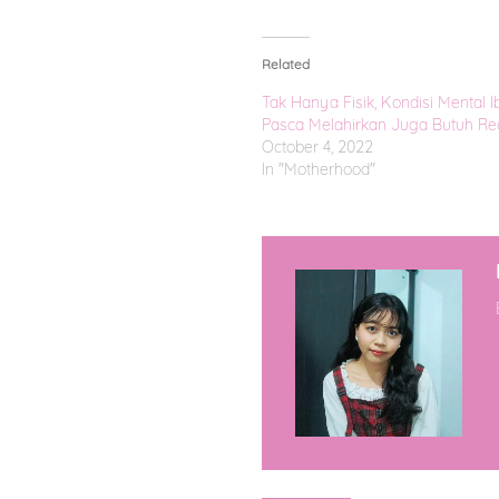
Related
Tak Hanya Fisik, Kondisi Mental I
Pasca Melahirkan Juga Butuh Re
October 4, 2022
In "Motherhood"