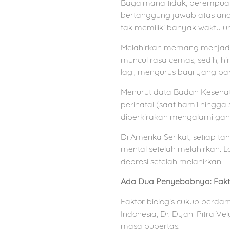
Bagaimana tidak, perempuan
bertanggung jawab atas ana
tak memiliki banyak waktu un
Melahirkan memang menjadi
muncul rasa cemas, sedih, hi
lagi, mengurus bayi yang ba
Menurut data Badan Kesehat
perinatal (saat hamil hingga
diperkirakan mengalami gan
Di Amerika Serikat, setiap
mental setelah melahirkan. 
depresi setelah melahirkan
Ada Dua Penyebabnya: Faktor
Faktor biologis cukup berdam
Indonesia, Dr. Dyani Pitra V
masa pubertas.