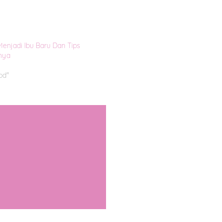
enjadi Ibu Baru Dan Tips
nya
od"