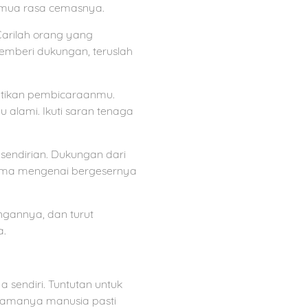
emua rasa cemasnya.
Carilah orang yang
emberi dukungan, teruslah
ntikan pembicaraanmu.
u alami. Ikuti saran tenaga
 sendirian. Dukungan dari
ama mengenai bergesernya
ngannya, dan turut
a.
 sendiri. Tuntutan untuk
namanya manusia pasti