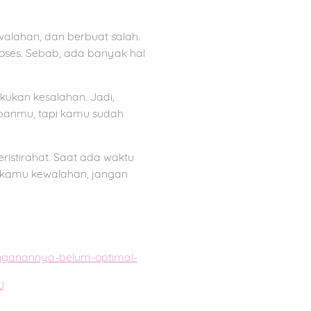
walahan, dan berbuat salah.
roses. Sebab, ada banyak hal
ukan kesalahan. Jadi,
rapanmu, tapi kamu sudah
ristirahat. Saat ada waktu
ka kamu kewalahan, jangan
anganannya-belum-optimal-
J