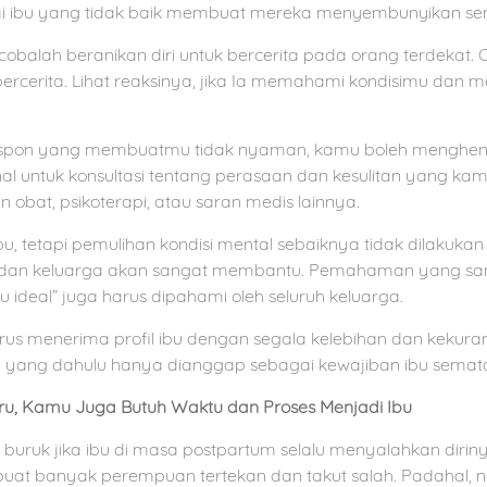
gai ibu yang tidak baik membuat mereka menyembunyikan s
obalah beranikan diri untuk bercerita pada orang terdekat. 
cerita. Lihat reaksinya, jika Ia memahami kondisimu dan m
 respon yang membuatmu tidak nyaman, kamu boleh menghe
nal untuk konsultasi tentang perasaan dan kesulitan yang kam
n obat, psikoterapi, atau saran medis lainnya.
 tetapi pemulihan kondisi mental sebaiknya tidak dilakukan
ah dan keluarga akan sangat membantu. Pemahaman yang s
bu ideal” juga harus dipahami oleh seluruh keluarga.
rus menerima profil ibu dengan segala kelebihan dan kekura
yang dahulu hanya dianggap sebagai kewajiban ibu semat
u, Kamu Juga Butuh Waktu dan Proses Menjadi Ibu
buruk jika ibu di masa postpartum selalu menyalahkan dirinya
uat banyak perempuan tertekan dan takut salah. Padahal, 