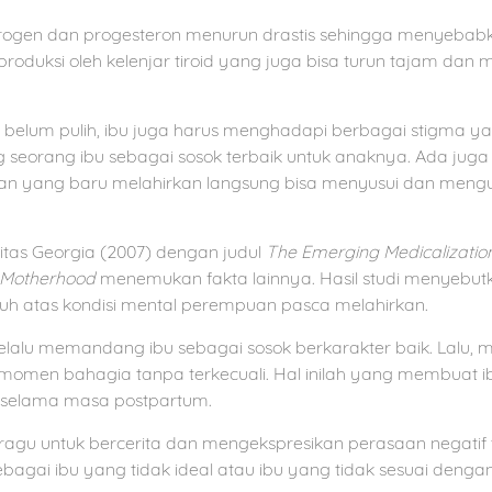
trogen dan progesteron menurun drastis sehingga menyebab
produksi oleh kelenjar tiroid yang juga bisa turun tajam dan
g belum pulih, ibu juga harus menghadapi berbagai stigma 
 seorang ibu sebagai sosok terbaik untuk anaknya. Ada jug
an yang baru melahirkan langsung bisa menyusui dan meng
itas Georgia (2007) dengan judul
The Emerging Medicalizatio
f Motherhood
menemukan fakta lainnya. Hasil studi menyebu
uh atas kondisi mental perempuan pasca melahirkan.
selalu memandang ibu sebagai sosok berkarakter baik. Lalu
momen bahagia tanpa terkecuali. Hal inilah yang membuat ib
n selama masa postpartum.
h ragu untuk bercerita dan mengekspresikan perasaan negati
ebagai ibu yang tidak ideal atau ibu yang tidak sesuai deng