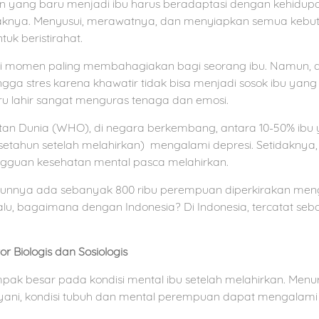
 yang baru menjadi ibu harus beradaptasi dengan kehidupan
knya. Menyusui, merawatnya, dan menyiapkan semua kebutuh
tuk beristirahat.
 momen paling membahagiakan bagi seorang ibu. Namun, d
ngga stres karena khawatir tidak bisa menjadi sosok ibu yan
ru lahir sangat menguras tenaga dan emosi.
an Dunia (WHO), di negara berkembang, antara 10-50% ibu
 setahun setelah melahirkan) mengalami depresi. Setidaknya
gguan kesehatan mental pasca melahirkan.
 tahunnya ada sebanyak 800 ribu perempuan diperkirakan m
Lalu, bagaimana dengan Indonesia? Di Indonesia, tercatat se
 Biologis dan Sosiologis
pak besar pada kondisi mental ibu setelah melahirkan. Menurut
elyani, kondisi tubuh dan mental perempuan dapat mengalami 