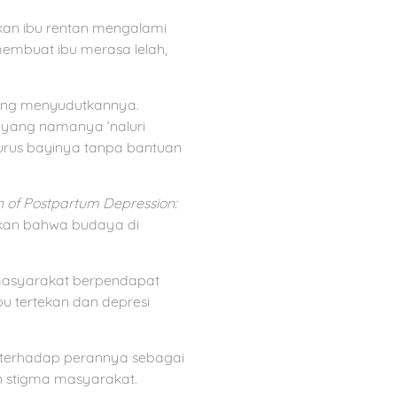
kan ibu rentan mengalami
 membuat ibu merasa lelah,
yang menyudutkannya.
a yang namanya ‘naluri
urus bayinya tanpa bantuan
n of Postpartum Depression:
tkan bahwa budaya di
, masyarakat berpendapat
u tertekan dan depresi
f terhadap perannya sebagai
an stigma masyarakat.