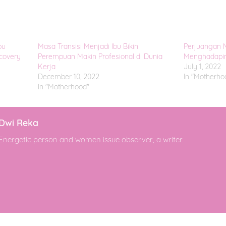
bu
Masa Transisi Menjadi Ibu Bikin
Perjuangan M
covery
Perempuan Makin Profesional di Dunia
Menghadapi
Kerja
July 1, 2022
December 10, 2022
In "Motherho
In "Motherhood"
Dwi Reka
Energetic person and women issue observer, a writer