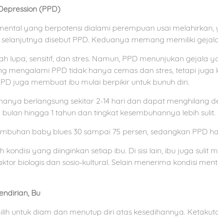
Depression (PPD)
mental yang berpotensi dialami perempuan usai melahirkan, 
 selanjutnya disebut PPD. Keduanya memang memiliki gejala
ah lupa, sensitif, dan stres. Namun, PPD menunjukan gejala ya
ang mengalami PPD tidak hanya cemas dan stres, tetapi juga
PD juga membuat ibu mulai berpikir untuk bunuh diri.
nya berlangsung sekitar 2-14 hari dan dapat menghilang d
 bulan hingga 1 tahun dan tingkat kesembuhannya lebih sulit.
sembuhan baby blues 30 sampai 75 persen, sedangkan PPD han
ondisi yang diinginkan setiap ibu. Di sisi lain, ibu juga sul
tor biologis dan sosio-kultural. Selain menerima kondisi ment
ndirian, Bu
lih untuk diam dan menutup diri atas kesedihannya. Ketak