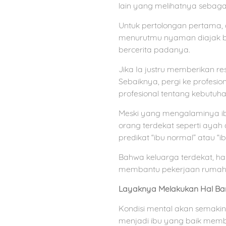
lain yang melihatnya seba
Untuk pertolongan pertama, c
menurutmu nyaman diajak ber
bercerita padanya.
Jika Ia justru memberikan
Sebaiknya, pergi ke profesio
profesional tentang kebutuha
Meski yang mengalaminya ibu,
orang terdekat seperti ay
predikat “ibu normal” atau “i
Bahwa keluarga terdekat, ha
membantu pekerjaan rumah 
Layaknya Melakukan Hal Bar
Kondisi mental akan semakin 
menjadi ibu yang baik memb