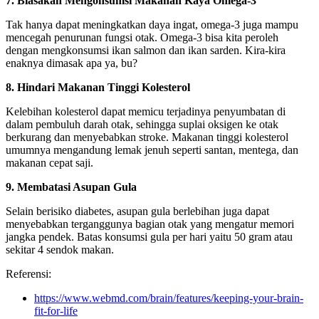
7. Biasakan Mengonsumsi Makanan Kaya Omega-3
Tak hanya dapat meningkatkan daya ingat, omega-3 juga mampu
mencegah penurunan fungsi otak. Omega-3 bisa kita peroleh
dengan mengkonsumsi ikan salmon dan ikan sarden. Kira-kira
enaknya dimasak apa ya, bu?
8. Hindari Makanan Tinggi Kolesterol
Kelebihan kolesterol dapat memicu terjadinya penyumbatan di
dalam pembuluh darah otak, sehingga suplai oksigen ke otak
berkurang dan menyebabkan stroke. Makanan tinggi kolesterol
umumnya mengandung lemak jenuh seperti santan, mentega, dan
makanan cepat saji.
9. Membatasi Asupan Gula
Selain berisiko diabetes, asupan gula berlebihan juga dapat
menyebabkan terganggunya bagian otak yang mengatur memori
jangka pendek. Batas konsumsi gula per hari yaitu 50 gram atau
sekitar 4 sendok makan.
Referensi:
https://www.webmd.com/brain/features/keeping-your-brain-
fit-for-life