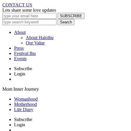
CONTACT US
Lets share some love updates
About
About Haloibu
Our Value
Press
Festival Ibu
Events
Subscribe
Login
Mom Inner Journey
Womanhood
Motherhood
Life Diary
Subscribe
Login