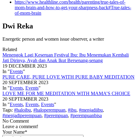
https://www.healthline.com/health/parenting/true-tales-of-
mom-brain-and-how-to-get-your-sharpness-back#True-tales-
of-mom-brain
Dwi Reka
Energetic person and women issue observer, a writer
Related
Menengok Lagi Keseruan Festival Ibu: Ibu Menemukan Kembali
Jati Dirinya, Ayah dan Anak Ikut Bersenang-senang
19 DECEMBER 2023
In "
Events
"
PURE CARE, PURE LOVE WITH PURE BABY MEDITATION
20 SEPTEMBER 2023
In "
Events
,
Events
"
LOVE ME FOR ME MEDITATION WITH MAMA’S CHOICE
20 SEPTEMBER 2023
In "
Events
,
Events
,
Events
"
Tags:
#haloibu
,
#haloperempuan
,
#ibu
,
#menjadiibu
,
#menjadiperempuan
,
#perempuan
,
#perempuanbisa
No Comment
Leave a comment!
Your Name*