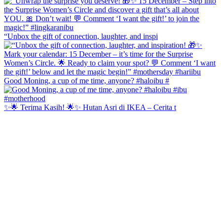
“Unbox the gift of connection, laughter, and inspi
Good Moning, a cup of me time, anyone? #haloibu #
✨🌟 Terima Kasih! 🌟✨ Hutan Asri di IKEA – Cerita t