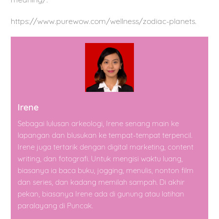
https://www.purewow.com/wellness/zodiac-planets.
Irene
Sebagai lulusan arkeologi, Irene senang main ke
lapangan dan blusukan ke tempat-tempat terpencil.
Irene juga tertarik dengan digital marketing, content
writing, dan fotografi. Untuk mengisi waktu luang,
biasanya ia baca buku, jogging, menulis, nonton film
dan series, dan kadang memilah sampah. Di akhir
pekan, biasanya Irene ada di gunung atau latihan
paralayang di Puncak.