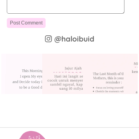
@haloibuid