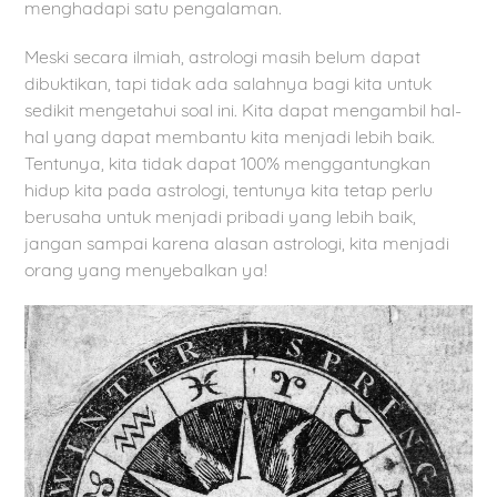
menghadapi satu pengalaman.
Meski secara ilmiah, astrologi masih belum dapat
dibuktikan, tapi tidak ada salahnya bagi kita untuk
sedikit mengetahui soal ini. Kita dapat mengambil hal-
hal yang dapat membantu kita menjadi lebih baik.
Tentunya, kita tidak dapat 100% menggantungkan
hidup kita pada astrologi, tentunya kita tetap perlu
berusaha untuk menjadi pribadi yang lebih baik,
jangan sampai karena alasan astrologi, kita menjadi
orang yang menyebalkan ya!