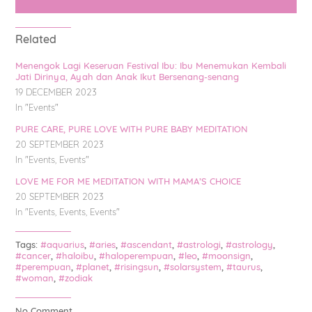
Related
Menengok Lagi Keseruan Festival Ibu: Ibu Menemukan Kembali
Jati Dirinya, Ayah dan Anak Ikut Bersenang-senang
19 DECEMBER 2023
In "
Events
"
PURE CARE, PURE LOVE WITH PURE BABY MEDITATION
20 SEPTEMBER 2023
In "
Events
,
Events
"
LOVE ME FOR ME MEDITATION WITH MAMA’S CHOICE
20 SEPTEMBER 2023
In "
Events
,
Events
,
Events
"
Tags:
#aquarius
,
#aries
,
#ascendant
,
#astrologi
,
#astrology
,
#cancer
,
#haloibu
,
#haloperempuan
,
#leo
,
#moonsign
,
#perempuan
,
#planet
,
#risingsun
,
#solarsystem
,
#taurus
,
#woman
,
#zodiak
No Comment