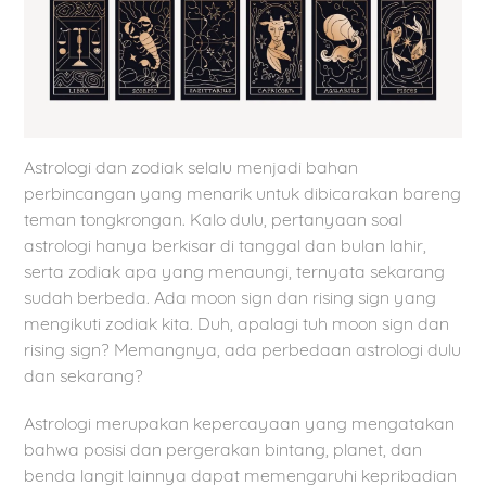
Astrologi dan zodiak selalu menjadi bahan
perbincangan yang menarik untuk dibicarakan bareng
teman tongkrongan. Kalo dulu, pertanyaan soal
astrologi hanya berkisar di tanggal dan bulan lahir,
serta zodiak apa yang menaungi, ternyata sekarang
sudah berbeda. Ada moon sign dan rising sign yang
mengikuti zodiak kita. Duh, apalagi tuh moon sign dan
rising sign? Memangnya, ada perbedaan astrologi dulu
dan sekarang?
Astrologi merupakan kepercayaan yang mengatakan
bahwa posisi dan pergerakan bintang, planet, dan
benda langit lainnya dapat memengaruhi kepribadian