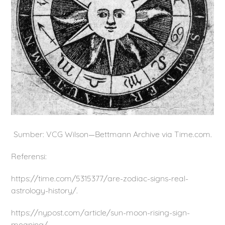
Sumber: VCG Wilson—Bettmann Archive via Time.com.
Referensi:
https://time.com/5315377/are-zodiac-signs-real-
astrology-history/.
https://nypost.com/article/sun-moon-rising-sign-
meaning/.