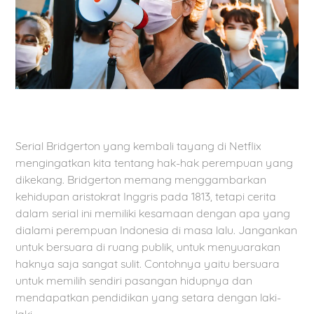
Serial Bridgerton yang kembali tayang di Netflix
mengingatkan kita tentang hak-hak perempuan yang
dikekang. Bridgerton memang menggambarkan
kehidupan aristokrat Inggris pada 1813, tetapi cerita
dalam serial ini memiliki kesamaan dengan apa yang
dialami perempuan Indonesia di masa lalu. Jangankan
untuk bersuara di ruang publik, untuk menyuarakan
haknya saja sangat sulit. Contohnya yaitu bersuara
untuk memilih sendiri pasangan hidupnya dan
mendapatkan pendidikan yang setara dengan laki-