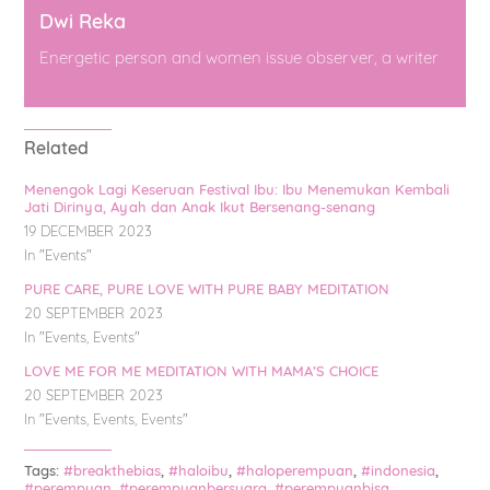
Dwi Reka
Energetic person and women issue observer, a writer
Related
Menengok Lagi Keseruan Festival Ibu: Ibu Menemukan Kembali
Jati Dirinya, Ayah dan Anak Ikut Bersenang-senang
19 DECEMBER 2023
In "
Events
"
PURE CARE, PURE LOVE WITH PURE BABY MEDITATION
20 SEPTEMBER 2023
In "
Events
,
Events
"
LOVE ME FOR ME MEDITATION WITH MAMA’S CHOICE
20 SEPTEMBER 2023
In "
Events
,
Events
,
Events
"
Tags:
#breakthebias
,
#haloibu
,
#haloperempuan
,
#indonesia
,
#perempuan
,
#perempuanbersuara
,
#perempuanbisa
,