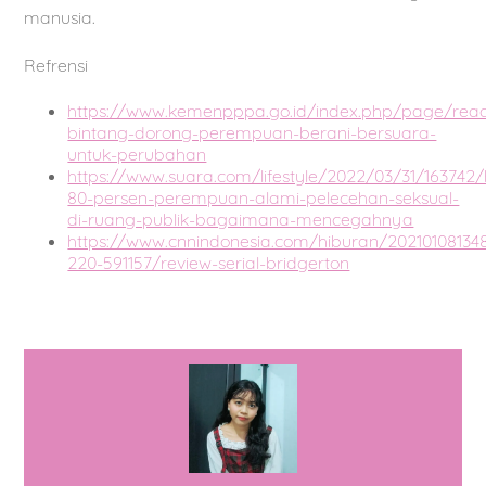
manusia.
Refrensi
https://www.kemenpppa.go.id/index.php/page/rea
bintang-dorong-perempuan-berani-bersuara-
untuk-perubahan
https://www.suara.com/lifestyle/2022/03/31/163742
80-persen-perempuan-alami-pelecehan-seksual-
di-ruang-publik-bagaimana-mencegahnya
https://www.cnnindonesia.com/hiburan/20210108134
220-591157/review-serial-bridgerton