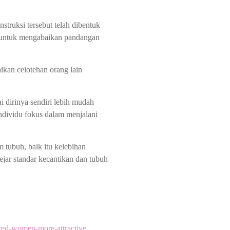
truksi tersebut telah dibentuk
h untuk mengabaikan pandangan
ikan celotehan orang lain
 dirinya sendiri lebih mudah
individu fokus dalam menjalani
m tubuh, baik itu kelebihan
ejar standar kecantikan dan tubuh
ired-women-more-attractive