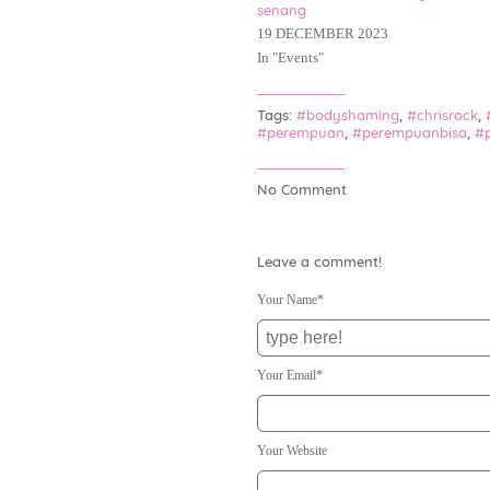
senang
19 DECEMBER 2023
In "
Events
"
Tags:
#bodyshaming
,
#chrisrock
,
#perempuan
,
#perempuanbisa
,
#p
No Comment
Leave a comment!
Your Name*
Your Email*
Your Website