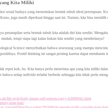
yang Kita Miliki
uksi sosial budaya yang menentukan bentuk tubuh ideal perempuan. Kons
uno, juga masih diperkuat hingga saat ini. Namun, kita bisa memili
.
a penampilan serta bentuk tubuh kita adalah diri kita sendiri. Mengaba
 mudah, tetapi siapa lagi kalau bukan kita sendiri yang membelanya?
hological Science menyebutkan bahwa seseorang yang mampu mencintai
positifnya. Positif thinking ini sangat penting karena dapat membantu 
idak repot kok, bu. Kita hanya perlu menerima apa yang kita miliki dala
bahwa setiap individu terlahir berbeda sehingga kita tidak perlu meng
.uk/life-style/body-image-self-esteem-curvy-b2006942.html
story-long-hair/
y.com/intl/blog/face-value/201606/do-people-really-consider-long-ha