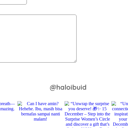
@haloibuid