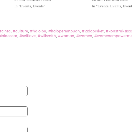
In "
Events
,
Events
"
In "
Events
,
Events
,
Event
#cinta
,
#culture
,
#haloibu
,
#haloperempuan
,
#jadapinket
,
#konstruksisos
ialaoscar
,
#selflove
,
#willsmith
,
#woman
,
#women
,
#womenempowerme