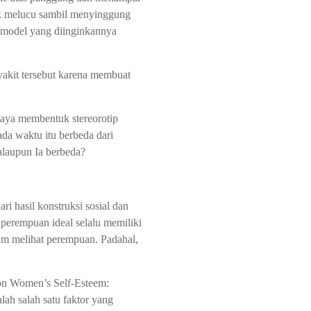
ck melucu sambil menyinggung
h model yang diinginkannya
yakit tersebut karena membuat
aya membentuk stereorotip
a waktu itu berbeda dari
alaupun Ia berbeda?
ri hasil konstruksi sosial dan
perempuan ideal selalu memiliki
lam melihat perempuan. Padahal,
on Women’s Self-Esteem:
lah salah satu faktor yang