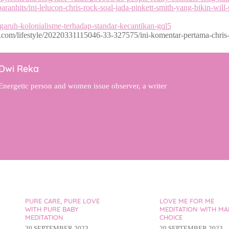
ranhits/ini-lelucon-chris-rock-soal-jada-pinkett-smith-yang-bikin-wil
engaruh-kolonialisme-terhadap-standar-kecantikan-gql5
.com/lifestyle/20220331115046-33-327575/ini-komentar-pertama-chris-r
Dwi Reka
Energetic person and women issue observer, a writer
PURE CARE, PURE LOVE
LOVE ME FOR ME
WITH PURE BABY
MEDITATION WITH MA
MEDITATION
CHOICE
20 SEPTEMBER 2023
20 SEPTEMBER 2023