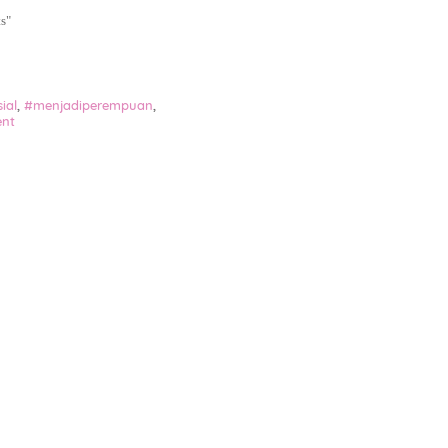
s
"
ial
,
#menjadiperempuan
,
nt