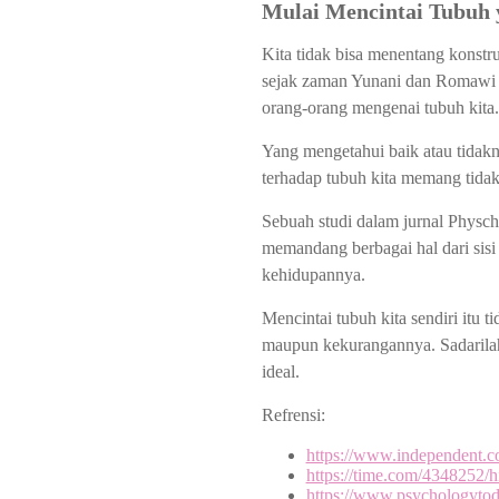
Mulai Mencintai Tubuh 
Kita tidak bisa menentang konstr
sejak zaman Yunani dan Romawi K
orang-orang mengenai tubuh kita
Yang mengetahui baik atau tidakny
terhadap tubuh kita memang tidak
Sebuah studi dalam jurnal Physc
memandang berbagai hal dari sisi 
kehidupannya.
Mencintai tubuh kita sendiri itu t
maupun kekurangannya. Sadarilah 
ideal.
Refrensi:
https://www.independent.co
https://time.com/4348252/hi
https://www.psychologytoda