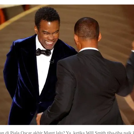
n di Piala Oscar akhir Maret lalu? Ya, ketika Will Smith tiba-tiba na