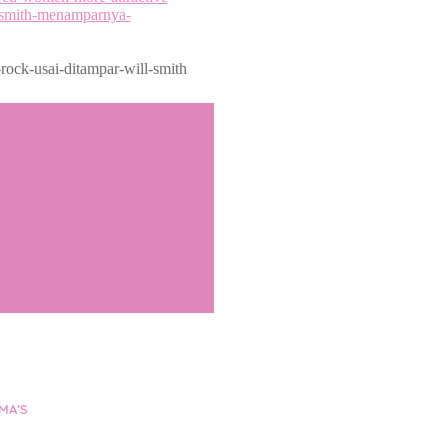
l-smith-menamparnya-
ock-usai-ditampar-will-smith
MA’S