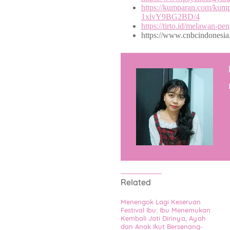
https://kumparan.com/kumpa
1xlvY9BG2BD/4
https://tirto.id/melawan-p
https://www.cnbcindonesia
Related
Menengok Lagi Keseruan
Festival Ibu: Ibu Menemukan
Kembali Jati Dirinya, Ayah
dan Anak Ikut Bersenang-