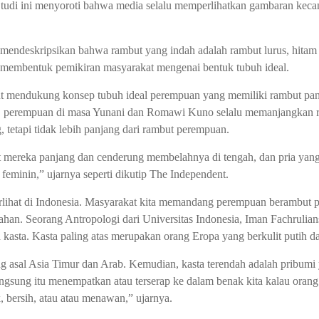
udi ini menyoroti bahwa media selalu memperlihatkan gambaran kecant
mendeskripsikan bahwa rambut yang indah adalah rambut lurus, hitam 
 membentuk pemikiran masyarakat mengenai bentuk tubuh ideal.
urut mendukung konsep tubuh ideal perempuan yang memiliki rambut pa
 perempuan di masa Yunani dan Romawi Kuno selalu memanjangkan ram
, tetapi tidak lebih panjang dari rambut perempuan.
mereka panjang dan cenderung membelahnya di tengah, dan pria yang
 feminin,” ujarnya seperti dikutip The Independent.
rlihat di Indonesia. Masyarakat kita memandang perempuan berambut p
ahan. Seorang Antropologi dari Universitas Indonesia, Iman Fachruli
asta. Kasta paling atas merupakan orang Eropa yang berkulit putih d
g asal Asia Timur dan Arab. Kemudian, kasta terendah adalah pribumi 
ngsung itu menempatkan atau terserap ke dalam benak kita kalau orang 
ik, bersih, atau atau menawan,” ujarnya.