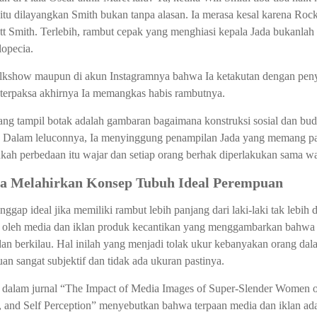
tu dilayangkan Smith bukan tanpa alasan. Ia merasa kesal karena Ro
ett Smith. Terlebih, rambut cepak yang menghiasi kepala Jada bukanla
lopecia.
 talkshow maupun di akun Instagramnya bahwa Ia ketakutan dengan pen
terpaksa akhirnya Ia memangkas habis rambutnya.
g tampil botak adalah gambaran bagaimana konstruksi sosial dan bud
 Dalam leluconnya, Ia menyinggung penampilan Jada yang memang pad
nkah perbedaan itu wajar dan setiap orang berhak diperlakukan sama w
ya Melahirkan Konsep Tubuh Ideal Perempuan
p ideal jika memiliki rambut lebih panjang dari laki-laki tak lebih da
ur oleh media dan iklan produk kecantikan yang menggambarkan bahwa 
dan berkilau. Hal inilah yang menjadi tolak ukur kebanyakan orang da
an sangat subjektif dan tidak ada ukuran pastinya.
n dalam jurnal “The Impact of Media Images of Super-Slender Women 
n, and Self Perception” menyebutkan bahwa terpaan media dan iklan ada