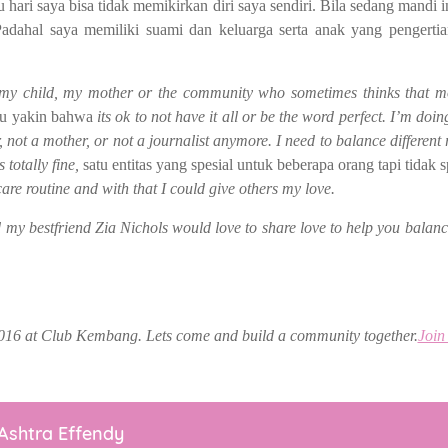
u hari saya bisa tidak memikirkan diri saya sendiri. Bila sedang mandi 
 Padahal saya memiliki suami dan keluarga serta anak yang pengert
my child, my mother or the community who sometimes thinks that mot
rlu yakin bahwa
its ok to not have it all or be the word perfect. I’m doin
 not a mother, or not a journalist anymore. I need to balance different
totally fine,
satu entitas yang spesial untuk beberapa orang tapi tidak 
care routine and with that I could give others my love.
my bestfriend Zia Nichols would love to share love to help you balance
16 at Club Kembang. Lets come and build a community together.
Join
Ashtra Effendy