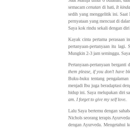
Saat Mahija umur 6 bulanan, saat
semacam
cenutan
di hati,
It kind
sedih yang menggelitik ini. Saa
pernyataan yang mencuat di dalam
Saya kok rindu sekali dengan diri
Kayak cinta pertama perasaan i
pertanyaan-pertanyaan itu lagi
Mungkin 2-3 jam seminggu. Saya 
Pertanyaan-pertanyaan berganti
them please, if you don’t have 
Buku-buku tentang pengalama
menjadi Ibu juga beradaptasi deng
hidup ini. Saya melupakan diri s
am. I forget to give my self love.
Lalu Saya bertemu dengan sahab
Nichols seorang terapis Ayurved
dengan Ayurveda. Mengetahui kon