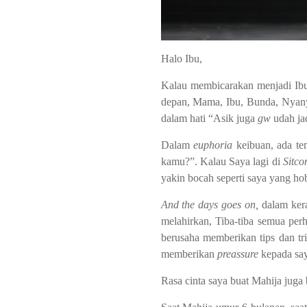
Halo Ibu,
Kalau membicarakan menjadi Ibu b
depan, Mama, Ibu, Bunda, Nyany
dalam hati “Asik juga
gw
udah ja
Dalam
euphoria
keibuan, ada te
kamu?”. Kalau Saya lagi di
Sitc
yakin bocah seperti saya yang h
And the days goes on,
dalam kera
melahirkan, Tiba-tiba semua per
berusaha memberikan tips dan tr
memberikan
preassure
kepada sa
Rasa cinta saya buat Mahija juga b