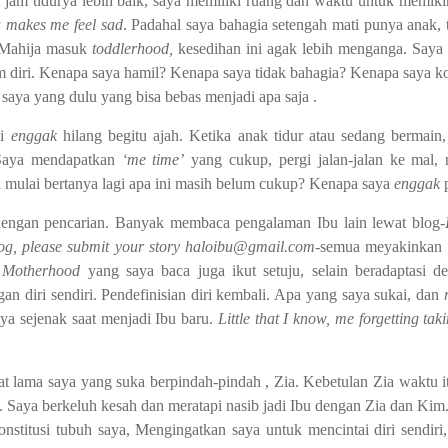
 jam tidurya lebih baik, saya memiliki ruang dan waktu untuk memikir
a makes me feel sad
. Padahal saya bahagia setengah mati punya anak, 
t Mahija masuk
toddlerhood,
kesedihan ini agak lebih menganga. Saya
 diri. Kenapa saya hamil? Kenapa saya tidak bahagia? Kenapa saya kok
 saya yang dulu yang bisa bebas menjadi apa saja .
ni
enggak
hilang begitu ajah. Ketika anak tidur atau sedang bermain,
. Saya mendapatkan
‘me time’
yang cukup, pergi jalan-jalan ke mal,
mulai bertanya lagi apa ini masih belum cukup? Kenapa saya
enggak
p
 dengan pencarian. Banyak membaca pengalaman Ibu lain lewat blog-
blog, please submit your story haloibu@gmail.com
-semua meyakinkan b
n
Motherhood
yang saya baca juga ikut setuju, selain beradaptasi d
an diri sendiri. Pendefinisian diri kembali. Apa yang saya sukai, dan
aya sejenak saat menjadi Ibu baru.
Little that I know, me forgetting ta
at lama saya yang suka berpindah-pindah , Zia. Kebetulan Zia waktu
a. Saya berkeluh kesah dan meratapi nasib jadi Ibu dengan Zia dan K
stitusi tubuh saya, Mengingatkan saya untuk mencintai diri sendiri, 