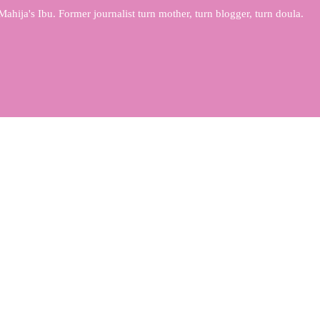
Mahija's Ibu. Former journalist turn mother, turn blogger, turn doula.