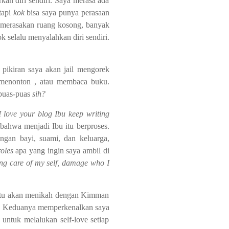
kan diri sendiri. Saya merasa ada
tapi
kok
bisa saya punya perasaan
 merasakan ruang kosong, banyak
 selalu menyalahkan diri sendiri.
 pikiran saya akan jail mengorek
 menonton , atau membaca buku.
uas-puas
sih?
I love your blog Ibu keep writing
ahwa menjadi Ibu itu berproses.
engan bayi, suami, dan keluarga,
roles
apa yang ingin saya ambil di
king care of my self, damage who I
 itu akan menikah dengan Kimman
im. Keduanya memperkenalkan saya
untuk melalukan self-love setiap