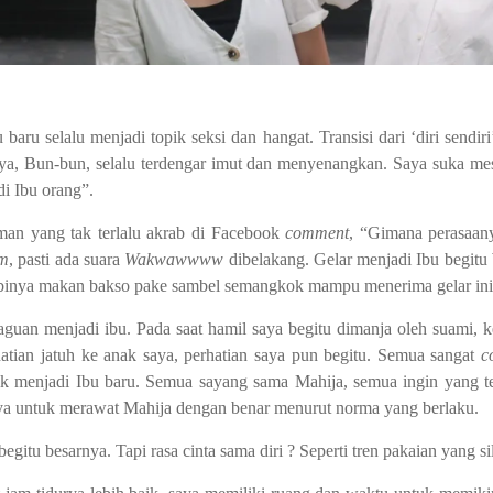
aru selalu menjadi topik seksi dan hangat. Transisi dari ‘diri sendi
a, Bun-bun, selalu terdengar imut dan menyenangkan. Saya suka mes
di Ibu orang”.
man yang tak terlalu akrab di Facebook
comment
, “Gimana perasaany
om
, pasti ada suara
Wakwawwww
dibelakang. Gelar menjadi Ibu begit
obinya makan bakso pake sambel semangkok mampu menerima gelar ini
guan menjadi ibu. Pada saat hamil saya begitu dimanja oleh suami, k
hatian jatuh ke anak saya, perhatian saya pun begitu. Semua sangat
c
ik menjadi Ibu baru. Semua sayang sama Mahija, semua ingin yang t
ya untuk merawat Mahija dengan benar menurut norma yang berlaku.
egitu besarnya. Tapi rasa cinta sama diri ? Seperti tren pakaian yang si