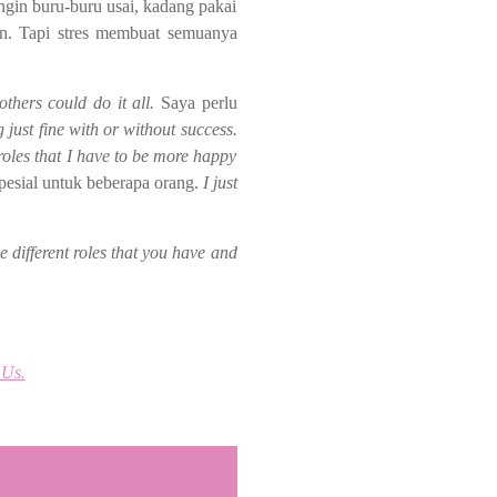
ingin buru-buru usai, kadang pakai
ian. Tapi stres membuat semuanya
hers could do it all.
Saya perlu
g just fine with or without success.
 roles that I have to be more happy
spesial untuk beberapa orang.
I just
 different roles that you have and
 Us.