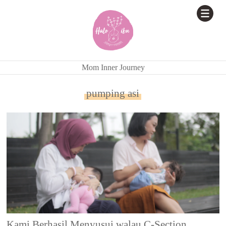
Mom Inner Journey
pumping asi
Kami Berhasil Menyusui walau C-Section