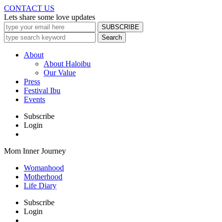
CONTACT US
Lets share some love updates
About
About Haloibu
Our Value
Press
Festival Ibu
Events
Subscribe
Login
Mom Inner Journey
Womanhood
Motherhood
Life Diary
Subscribe
Login