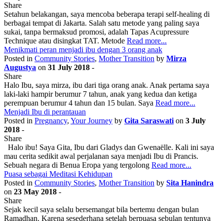
Share
Setahun belakangan, saya mencoba beberapa terapi self-healing di
berbagai tempat di Jakarta. Salah satu metode yang paling saya
sukai, tanpa bermaksud promosi, adalah Tapas Acupressure
Technique atau disingkat TAT. Metode
Read more...
Menikmati peran menjadi ibu dengan 3 orang anak
Posted in
Community Stories
,
Mother Transition
by
Mirza
Augustya
on
31 July 2018
-
Share
Halo Ibu, saya mirza, ibu dari tiga orang anak. Anak pertama saya
laki-laki hampir berumur 7 tahun, anak yang kedua dan ketiga
perempuan berumur 4 tahun dan 15 bulan. Saya
Read more...
Menjadi Ibu di perantauan
Posted in
Pregnancy
,
Your Journey
by
Gita Saraswati
on
3 July
2018
-
Share
Halo ibu! Saya Gita, Ibu dari Gladys dan Gwenaëlle. Kali ini saya
mau cerita sedikit awal perjalanan saya menjadi Ibu di Prancis.
Sebuah negara di Benua Eropa yang tergolong
Read more...
Puasa sebagai Meditasi Kehidupan
Posted in
Community Stories
,
Mother Transition
by
Sita Hanindra
on
23 May 2018
-
Share
Sejak kecil saya selalu bersemangat bila bertemu dengan bulan
Ramadhan. Karena sesederhana setelah berpuasa sebulan tentunya