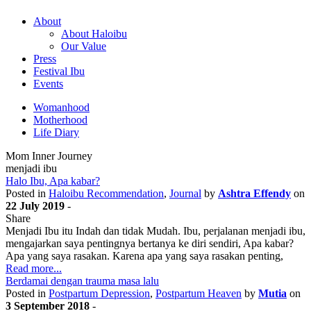
About
About Haloibu
Our Value
Press
Festival Ibu
Events
Womanhood
Motherhood
Life Diary
Mom Inner Journey
menjadi ibu
Halo Ibu, Apa kabar?
Posted in
Haloibu Recommendation
,
Journal
by
Ashtra Effendy
on
22 July 2019
-
Share
Menjadi Ibu itu Indah dan tidak Mudah. Ibu, perjalanan menjadi ibu,
mengajarkan saya pentingnya bertanya ke diri sendiri, Apa kabar?
Apa yang saya rasakan. Karena apa yang saya rasakan penting,
Read more...
Berdamai dengan trauma masa lalu
Posted in
Postpartum Depression
,
Postpartum Heaven
by
Mutia
on
3 September 2018
-