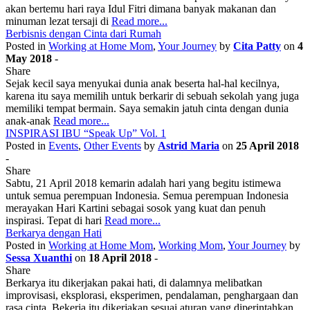
akan bertemu hari raya Idul Fitri dimana banyak makanan dan
minuman lezat tersaji di
Read more...
Berbisnis dengan Cinta dari Rumah
Posted in
Working at Home Mom
,
Your Journey
by
Cita Patty
on
4
May 2018
-
Share
Sejak kecil saya menyukai dunia anak beserta hal-hal kecilnya,
karena itu saya memilih untuk berkarir di sebuah sekolah yang juga
memiliki tempat bermain. Saya semakin jatuh cinta dengan dunia
anak-anak
Read more...
INSPIRASI IBU “Speak Up” Vol. 1
Posted in
Events
,
Other Events
by
Astrid Maria
on
25 April 2018
-
Share
Sabtu, 21 April 2018 kemarin adalah hari yang begitu istimewa
untuk semua perempuan Indonesia. Semua perempuan Indonesia
merayakan Hari Kartini sebagai sosok yang kuat dan penuh
inspirasi. Tepat di hari
Read more...
Berkarya dengan Hati
Posted in
Working at Home Mom
,
Working Mom
,
Your Journey
by
Sessa Xuanthi
on
18 April 2018
-
Share
Berkarya itu dikerjakan pakai hati, di dalamnya melibatkan
improvisasi, eksplorasi, eksperimen, pendalaman, penghargaan dan
rasa cinta. Bekerja itu dikerjakan sesuai aturan yang diperintahkan