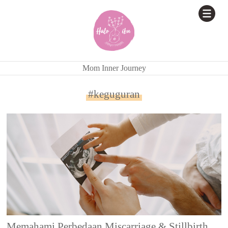
Mom Inner Journey
#keguguran
Memahami Perbedaan Miscarriage & Stillbirth