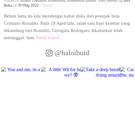
Posted in
,
,
,
by
Mother Transition
Motherhood
Motherhood journey
Your Journey
Dwi
on
10 May 2022
-
Share
Reka
Belum lama ini kita mendengar kabar duka dari pesepak bola
Cristiano Ronaldo. Pada 19 April lalu, salah satu bayi kembar yang
dikandung istri Ronaldo, Georgina Rodriguez dikabarkan telah
Read more...
meninggal. Satu
@haloibuid