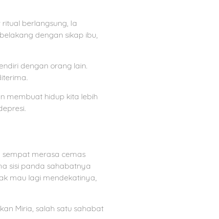
itual berlangsung, Ia
belakang dengan sikap ibu,
ndiri dengan orang lain.
diterima.
an membuat hidup kita lebih
depresi.
 Ia sempat merasa cemas
ma sisi panda sahabatnya
dak mau lagi mendekatinya,
an Miria, salah satu sahabat