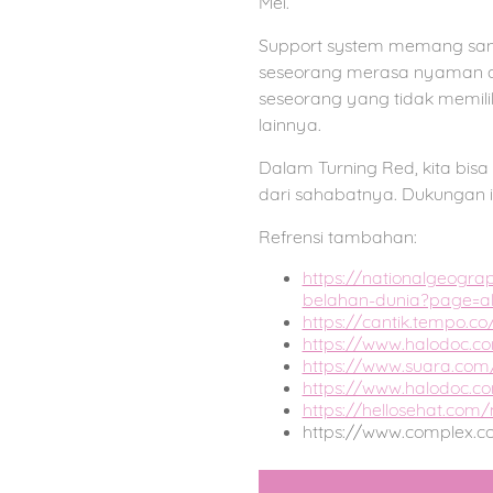
Mei.
Support system memang sang
seseorang merasa nyaman da
seseorang yang tidak memili
lainnya.
Dalam Turning Red, kita bis
dari sahabatnya. Dukungan 
Refrensi tambahan:
https://nationalgeogr
belahan-dunia?page=al
https://cantik.tempo.c
https://www.halodoc.c
https://www.suara.com/
https://www.halodoc.c
https://hellosehat.com
https://www.complex.co