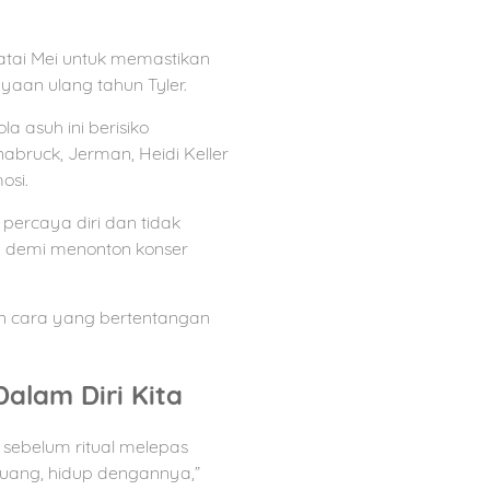
atai Mei untuk memastikan
yaan ulang tahun Tyler.
a asuh ini berisiko
abruck, Jerman, Heidi Keller
osi.
ercaya diri dan tidak
a demi menonton konser
n cara yang bertentangan
alam Diri Kita
 sebelum ritual melepas
ruang, hidup dengannya,”