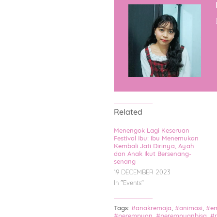
Related
Menengok Lagi Keseruan
Festival Ibu: Ibu Menemukan
Kembali Jati Dirinya, Ayah
dan Anak Ikut Bersenang-
senang
19 DECEMBER 2023
In "
Events
"
Tags:
#anakremaja
,
#animasi
,
#em
#perempuan
,
#perempuanbisa
,
#r