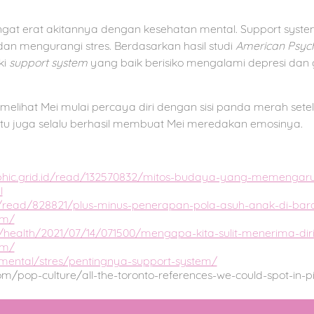
at erat akitannya dengan kesehatan mental. Support syst
n mengurangi stres. Berdasarkan hasil studi
American Psycho
ki
support system
yang baik berisiko mengalami depresi dan
a melihat Mei mulai percaya diri dengan sisi panda merah se
itu juga selalu berhasil membuat Mei meredakan emosinya.
aphic.grid.id/read/132570832/mitos-budaya-yang-memengaru
l
o/read/828821/plus-minus-penerapan-pola-asuh-anak-di-bara
om/
health/2021/07/14/071500/mengapa-kita-sulit-menerima-diri-
om/
/mental/stres/pentingnya-support-system/
m/pop-culture/all-the-toronto-references-we-could-spot-in-pi