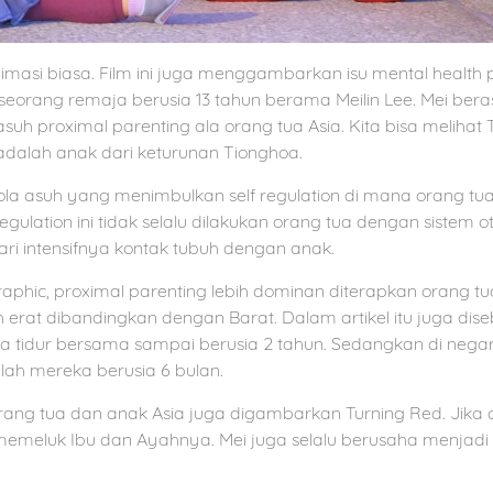
nimasi biasa. Film ini juga menggambarkan isu mental healt
seorang remaja berusia 13 tahun berama Meilin Lee. Mei bera
h proximal parenting ala orang tua Asia. Kita bisa melihat 
alah anak dari keturunan Tionghoa.
ola asuh yang menimbulkan self regulation di mana orang t
regulation ini tidak selalu dilakukan orang tua dengan sistem o
ri intensifnya kontak tubuh dengan anak.
aphic, proximal parenting lebih dominan diterapkan orang tua 
h erat dibandingkan dengan Barat. Dalam artikel itu juga di
tidur bersama sampai berusia 2 tahun. Sedangkan di negara 
telah mereka berusia 6 bulan.
orang tua dan anak Asia juga digambarkan Turning Red. Jika 
emeluk Ibu dan Ayahnya. Mei juga selalu berusaha menjadi