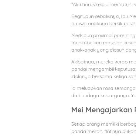
“Aku harus selalu mematuhi k
Begitupun sebaliknya, Ibu M
bahwa anaknya bersikap sesu
Meskipun proximal parenting 
menimbulkan masalah kesehat
anak-anak yang diasuh deng
Akibatnya, mereka kerap mel
pandai mengambil keputusan
idolanya bersama ketiga sa
Ia meluapkan rasa semangat
dari budaya keluarganya. Ya
Mei Mengajarkan P
Setiap orang memiliki berbag
panda merah. “Intinya bukan