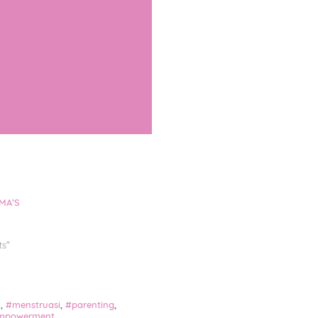
MA’S
ts
"
u
,
#menstruasi
,
#parenting
,
mpowerment