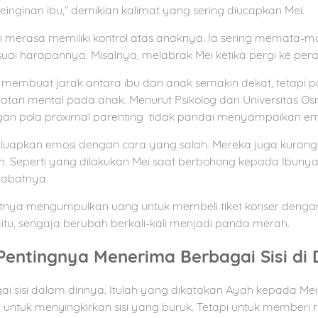
einginan ibu,” demikian kalimat yang sering diucapkan Mei.
ei merasa memiliki kontrol atas anaknya. Ia sering memata-m
ai harapannya. Misalnya, melabrak Mei ketika pergi ke pera
membuat jarak antara ibu dan anak semakin dekat, tetapi pol
an mental pada anak. Menurut Psikolog dari Universitas Osn
an pola proximal parenting tidak pandai menyampaikan em
uapkan emosi dengan cara yang salah. Mereka juga kurang p
. Seperti yang dilakukan Mei saat berbohong kepada Ibuny
habatnya.
nya mengumpulkan uang untuk membeli tiket konser denga
itu, sengaja berubah berkali-kali menjadi panda merah.
entingnya Menerima Berbagai Sisi di D
ai sisi dalam dirinya. Itulah yang dikatakan Ayah kepada Mei
 untuk menyingkirkan sisi yang buruk. Tetapi untuk memberi 