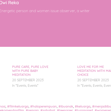
Dwi Reka
Energetic person and women issue observer, a writer
PURE CARE, PURE LOVE
LOVE ME FOR ME
WITH PURE BABY
MEDITATION WITH MA
MEDITATION
CHOICE
20 SEPTEMBER 2023
20 SEPTEMBER 2023
In "
Events
,
Events
"
In "
Events
,
Events
,
Even
osi
,
#filmkeluarga
,
#haloperempuan
,
#ibuanak
,
#keluarga
,
#menjadiib
ekomendasifilm
,
#remaja
,
#sahabat
,
#teenager
,
#turningred
,
#womene