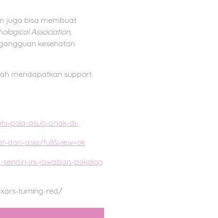
em juga bisa membuat
logical Association,
 gangguan kesehatan
telah mendapatkan support
hi-pola-asuh-anak-di-
t-dan-asia/full&view=ok
sendiri-ini-jawaban-psikolog
xars-turning-red/