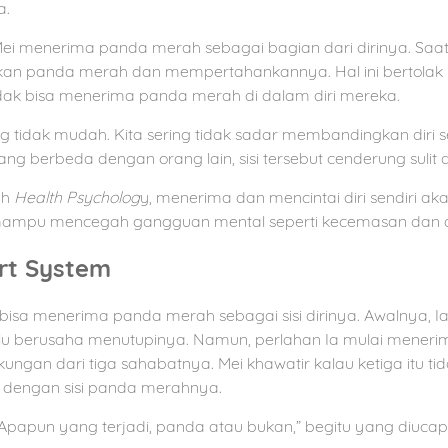
a.
 menerima panda merah sebagai bagian dari dirinya. Saat r
kan panda merah dan mempertahankannya. Hal ini bertolak 
idak bisa menerima panda merah di dalam diri mereka.
 tidak mudah. Kita sering tidak sadar membandingkan diri se
ang berbeda dengan orang lain, sisi tersebut cenderung sulit 
ah
Health Psycholog
y, menerima dan mencintai diri sendiri ak
juga mampu mencegah gangguan mental seperti kecemasan dan 
rt System
bisa menerima panda merah sebagai sisi dirinya. Awalnya,
lalu berusaha menutupinya. Namun, perlahan Ia mulai meneri
ngan dari tiga sahabatnya. Mei khawatir kalau ketiga itu ti
 dengan sisi panda merahnya.
papun yang terjadi, panda atau bukan,” begitu yang diucapk