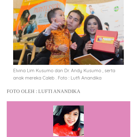
Elvina Lim Kusumo dan Dr. Andy Kusumo , serta
anak mereka Caleb . Foto : Lutfi Anandika
FOTO OLEH : LUFTI ANANDIKA