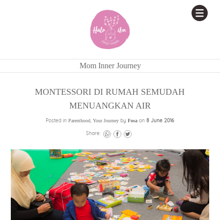
Mom Inner Journey
MONTESSORI DI RUMAH SEMUDAH
MENUANGKAN AIR
Posted in
,
by
on
8 June 2016
Parenthood
Your Journey
Fosa
Share: