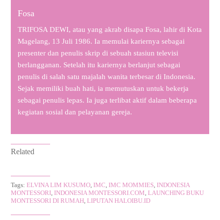
Fosa
TRIFOSA DEWI, atau yang akrab disapa Fosa, lahir di Kota
Magelang, 13 Juli 1986. Ia memulai kariernya sebagai
presenter dan penulis skrip di sebuah stasiun televisi
berlangganan. Setelah itu kariernya berlanjut sebagai
penulis di salah satu majalah wanita terbesar di Indonesia.
Sejak memiliki buah hati, ia memutuskan untuk bekerja
sebagai penulis lepas. Ia juga terlibat aktif dalam beberapa
kegiatan sosial dan pelayanan gereja.
Related
Tags:
ELVINA LIM KUSUMO
,
IMC
,
IMC MOMMIES
,
INDONESIA
MONTESSORI
,
INDONESIA MONTESSORI.COM
,
LAUNCHING BUKU
MONTESSORI DI RUMAH
,
LIPUTAN HALOIBU.ID