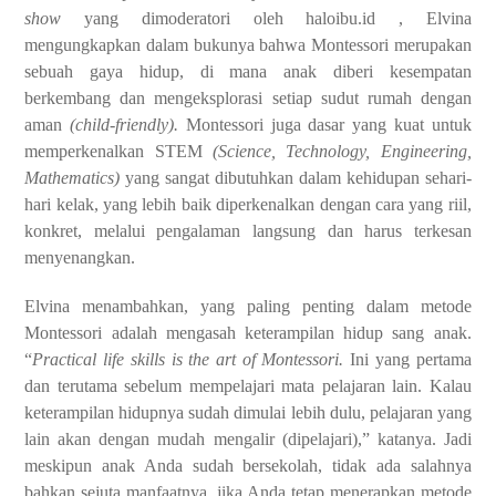
show
yang dimoderatori oleh haloibu.id , Elvina
mengungkapkan dalam bukunya bahwa Montessori merupakan
sebuah gaya hidup, di mana anak diberi kesempatan
berkembang dan mengeksplorasi setiap sudut rumah dengan
aman
(child-friendly).
Montessori juga dasar yang kuat untuk
memperkenalkan STEM
(Science, Technology, Engineering,
Mathematics)
yang sangat dibutuhkan dalam kehidupan sehari-
hari kelak, yang lebih baik diperkenalkan dengan cara yang riil,
konkret, melalui pengalaman langsung dan harus terkesan
menyenangkan.
Elvina menambahkan, yang paling penting dalam metode
Montessori adalah mengasah keterampilan hidup sang anak.
“
Practical life skills is the art of Montessori.
Ini yang pertama
dan terutama sebelum mempelajari mata pelajaran lain. Kalau
keterampilan hidupnya sudah dimulai lebih dulu, pelajaran yang
lain akan dengan mudah mengalir (dipelajari),” katanya. Jadi
meskipun anak Anda sudah bersekolah, tidak ada salahnya
bahkan sejuta manfaatnya, jika Anda tetap menerapkan metode